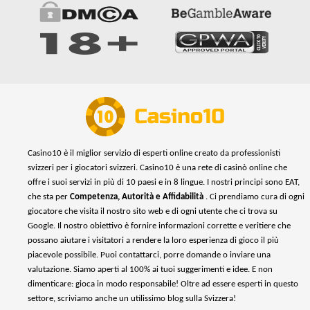
Casino10 è il miglior servizio di esperti online creato da professionisti
svizzeri per i giocatori svizzeri. Casino10 è una rete di casinò online che
offre i suoi servizi in più di 10 paesi e in 8 lingue. I nostri principi sono EAT,
che sta per
Competenza, Autorità e Affidabilità
. Ci prendiamo cura di ogni
giocatore che visita il nostro sito web e di ogni utente che ci trova su
Google. Il nostro obiettivo è fornire informazioni corrette e veritiere che
possano aiutare i visitatori a rendere la loro esperienza di gioco il più
piacevole possibile. Puoi contattarci, porre domande o inviare una
valutazione. Siamo aperti al 100% ai tuoi suggerimenti e idee. E non
dimenticare: gioca in modo responsabile! Oltre ad essere esperti in questo
settore, scriviamo anche un utilissimo blog sulla Svizzera!